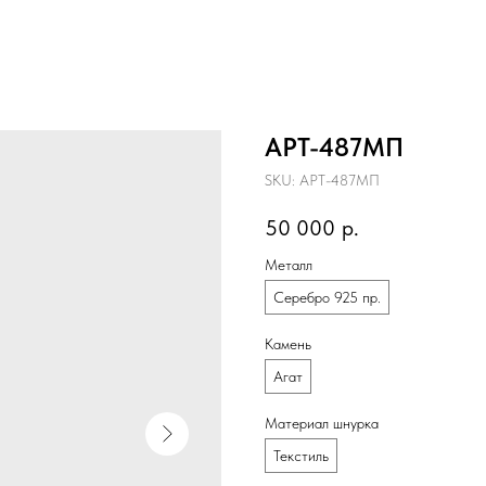
АРТ-487МП
SKU:
АРТ-487МП
50 000
р.
Металл
Серебро 925 пр.
Камень
Агат
Материал шнурка
Текстиль