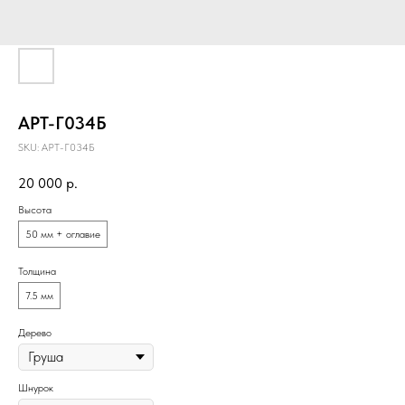
АРТ-Г034Б
SKU:
АРТ-Г034Б
20 000
р.
Высота
50 мм + оглавие
Толщина
7.5 мм
Дерево
Шнурок