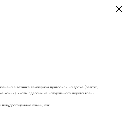
лнена в технике темперной приволиси на доске (левкас,
ые камни), киоты сделаны из натурального дерева ясень.
 полудрагоценные камни, как: