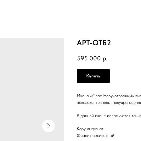
АРТ-ОТБ2
595 000
р.
Купить
Икона «Спас Нерукотворный» выпо
поволока, телпелы, полудрагоценн
В данной иконе использются такие
Корунд гранат
Фианит бесиветный