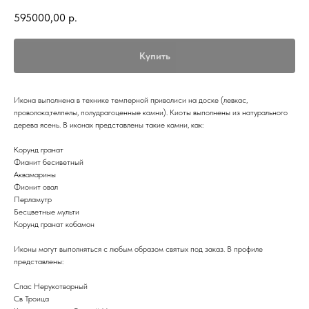
595000,00
р.
Купить
Икона выполнена в технике темперной приволиси на доске (левкас,
проволока,телпелы, полудрагоценные камни). Киоты выполнены из натурального
дерева ясень. В иконах представлены такие камни, как:
Корунд гранат
Фианит бесиветный
Аквамарины
Фионит овал
Перламутр
Бесцветные мульти
Корунд гранат кобамон
Иконы могут выполняться с любым образом святых под заказ. В профиле
представлены:
Спас Нерукотворный
Св Троица