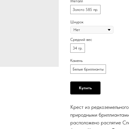
Металл
Золото 585 пр.
Шнурок
Средний вес
34 гр.
Камень
Белые бриллианты
Купить
Крест из редкоземельного
природными бриллиантами
расположено распятие Спа