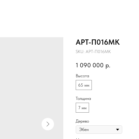
АРТ-П016МК
SKU:
АРТ-П016МК
1 090 000
р.
Высота
65 мм
Толщина
7 мм
Дерево