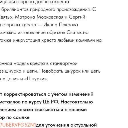
ицевая сторона данного креста
 бриллиантов природного происхождения. С
Святых: Матрона Московская и Сергий
й стороны креста — Икона Покрова
зможно изготовление образов Святых на
 также инкрустация креста любыми камнями на
анная модель креста в стандартной
ез шнурка и цепи. Подобрать шнурок или цепь
х «Цепи» и «Шнурки».
т корректироваться с учетом изменений
металлов по курсу ЦБ РФ. Настоятельно
лением заказа связываться с нашими
pp по ссылке
G57UBEKVFG52N1
для уточнения актуальной